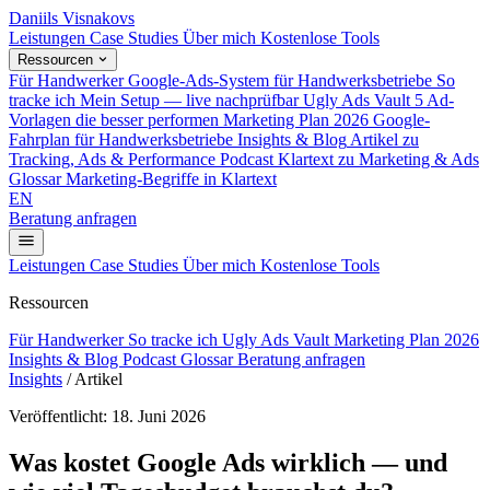
Daniils Visnakovs
Leistungen
Case Studies
Über mich
Kostenlose Tools
Ressourcen
Für Handwerker
Google-Ads-System für Handwerksbetriebe
So
tracke ich
Mein Setup — live nachprüfbar
Ugly Ads Vault
5 Ad-
Vorlagen die besser performen
Marketing Plan 2026
Google-
Fahrplan für Handwerksbetriebe
Insights & Blog
Artikel zu
Tracking, Ads & Performance
Podcast
Klartext zu Marketing & Ads
Glossar
Marketing-Begriffe in Klartext
EN
Beratung anfragen
Leistungen
Case Studies
Über mich
Kostenlose Tools
Ressourcen
Für Handwerker
So tracke ich
Ugly Ads Vault
Marketing Plan 2026
Insights & Blog
Podcast
Glossar
Beratung anfragen
Insights
/
Artikel
Veröffentlicht: 18. Juni 2026
Was kostet Google Ads wirklich — und