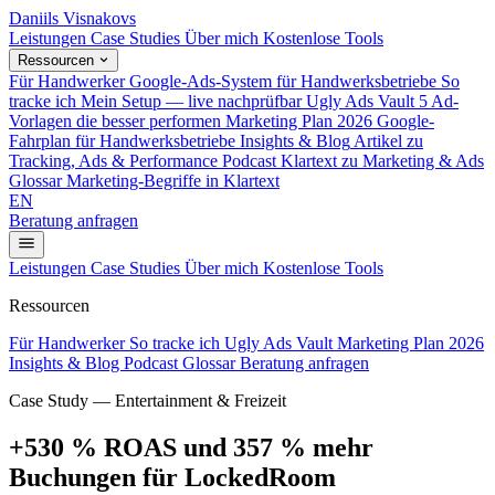
Daniils Visnakovs
Leistungen
Case Studies
Über mich
Kostenlose Tools
Ressourcen
Für Handwerker
Google-Ads-System für Handwerksbetriebe
So
tracke ich
Mein Setup — live nachprüfbar
Ugly Ads Vault
5 Ad-
Vorlagen die besser performen
Marketing Plan 2026
Google-
Fahrplan für Handwerksbetriebe
Insights & Blog
Artikel zu
Tracking, Ads & Performance
Podcast
Klartext zu Marketing & Ads
Glossar
Marketing-Begriffe in Klartext
EN
Beratung anfragen
Leistungen
Case Studies
Über mich
Kostenlose Tools
Ressourcen
Für Handwerker
So tracke ich
Ugly Ads Vault
Marketing Plan 2026
Insights & Blog
Podcast
Glossar
Beratung anfragen
Case Study — Entertainment & Freizeit
+530 % ROAS und 357 % mehr
Buchungen für LockedRoom