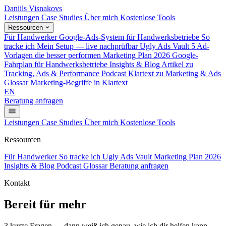
Daniils Visnakovs
Leistungen
Case Studies
Über mich
Kostenlose Tools
Ressourcen
Für Handwerker
Google-Ads-System für Handwerksbetriebe
So
tracke ich
Mein Setup — live nachprüfbar
Ugly Ads Vault
5 Ad-
Vorlagen die besser performen
Marketing Plan 2026
Google-
Fahrplan für Handwerksbetriebe
Insights & Blog
Artikel zu
Tracking, Ads & Performance
Podcast
Klartext zu Marketing & Ads
Glossar
Marketing-Begriffe in Klartext
EN
Beratung anfragen
Leistungen
Case Studies
Über mich
Kostenlose Tools
Ressourcen
Für Handwerker
So tracke ich
Ugly Ads Vault
Marketing Plan 2026
Insights & Blog
Podcast
Glossar
Beratung anfragen
Kontakt
Bereit für mehr
Leads & Umsatz?
3 kurze Fragen — dann weiß ich genau, wie ich dir helfen kann.