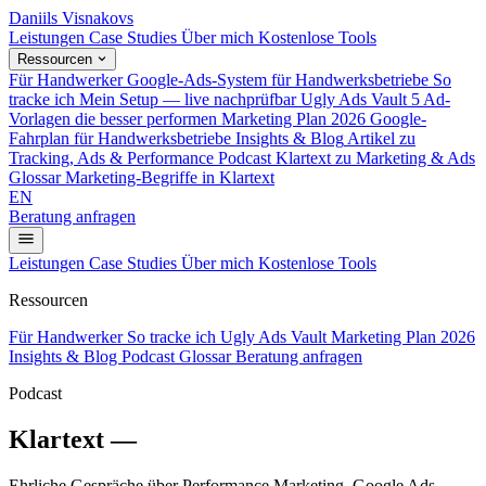
Daniils Visnakovs
Leistungen
Case Studies
Über mich
Kostenlose Tools
Ressourcen
Für Handwerker
Google-Ads-System für Handwerksbetriebe
So
tracke ich
Mein Setup — live nachprüfbar
Ugly Ads Vault
5 Ad-
Vorlagen die besser performen
Marketing Plan 2026
Google-
Fahrplan für Handwerksbetriebe
Insights & Blog
Artikel zu
Tracking, Ads & Performance
Podcast
Klartext zu Marketing & Ads
Glossar
Marketing-Begriffe in Klartext
EN
Beratung anfragen
Leistungen
Case Studies
Über mich
Kostenlose Tools
Ressourcen
Für Handwerker
So tracke ich
Ugly Ads Vault
Marketing Plan 2026
Insights & Blog
Podcast
Glossar
Beratung anfragen
Podcast
Klartext —
direkt auf die Ohren.
Ehrliche Gespräche über Performance Marketing, Google Ads,