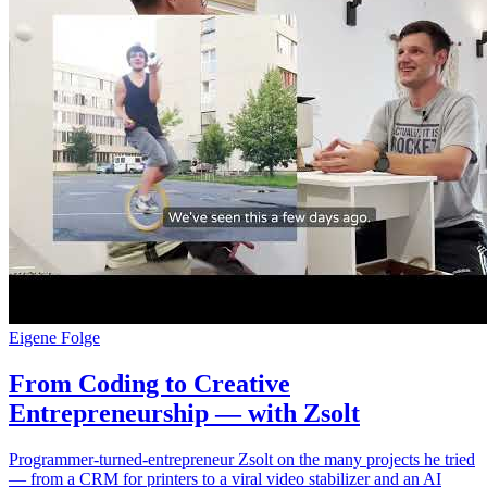
Eigene Folge
From Coding to Creative
Entrepreneurship — with Zsolt
Programmer-turned-entrepreneur Zsolt on the many projects he tried
— from a CRM for printers to a viral video stabilizer and an AI