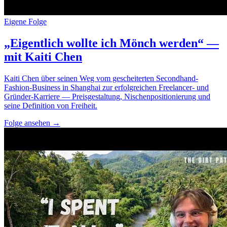
Eigene Folge
„Eigentlich wollte ich Mönch werden“ —
mit Kaiti Chen
Kaiti Chen über seinen Weg vom gescheiterten Secondhand-
Fashion-Business in Shanghai zur erfolgreichen Freelancer- und
Gründer-Karriere — Preisgestaltung, Nischenpositionierung und
seine Definition von Freiheit.
Folge ansehen
→