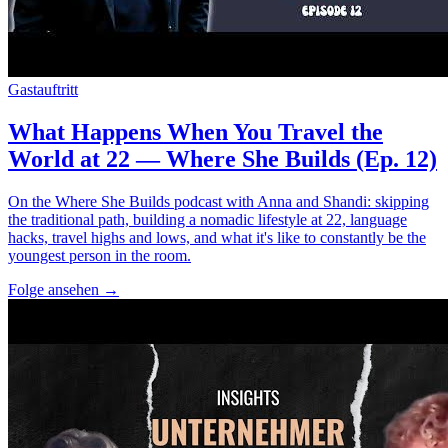
Gastauftritt
What Happens When You Travel the
World at 22 — Where She Builds (Ep. 12)
On the Where She Builds podcast with Anna and Shandi: skipping
the traditional path, building a nomadic lifestyle at 22, language
hacks, travel highs and lows, and what it's like to constantly be the
youngest person in the room.
Folge ansehen
→