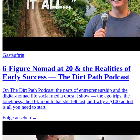
Gastauftritt
6-Figure Nomad at 20 & the Realities of
Early Success — The Dirt Path Podcast
On The Dirt Path Podcast: the parts of entrepreneurship and the
digital-nomad life social media doesn't show — the ego trips, the
loneliness, the 10k-month that still felt lost, and why a $100 ad test
is all you need to start.
Folge ansehen
→