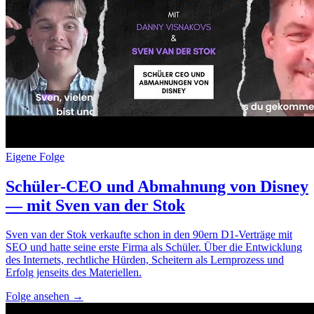
Eigene Folge
Schüler-CEO und Abmahnung von Disney
— mit Sven van der Stok
Sven van der Stok verkaufte schon in den 90ern D1-Verträge mit
SEO und hatte seine erste Firma als Schüler. Über die Entwicklung
des Internets, rechtliche Hürden, Scheitern als Lernprozess und
Erfolg jenseits des Materiellen.
Folge ansehen
→