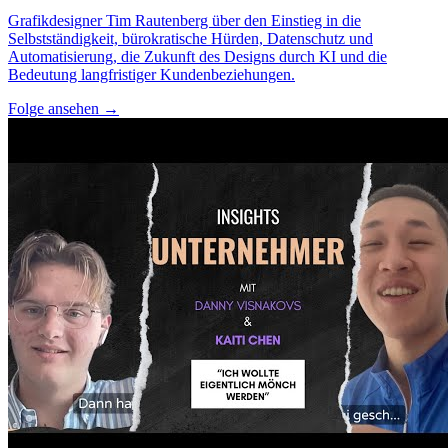
Grafikdesigner Tim Rautenberg über den Einstieg in die
Selbstständigkeit, bürokratische Hürden, Datenschutz und
Automatisierung, die Zukunft des Designs durch KI und die
Bedeutung langfristiger Kundenbeziehungen.
Folge ansehen
→