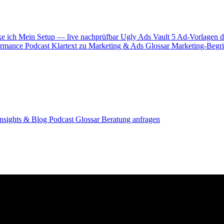
ke ich
Mein Setup — live nachprüfbar
Ugly Ads Vault
5 Ad-Vorlagen d
ormance
Podcast
Klartext zu Marketing & Ads
Glossar
Marketing-Begrif
Insights & Blog
Podcast
Glossar
Beratung anfragen
mit Kaiti Chen