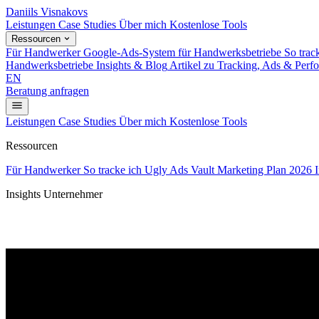
Daniils Visnakovs
Leistungen
Case Studies
Über mich
Kostenlose Tools
Ressourcen
Für Handwerker
Google-Ads-System für Handwerksbetriebe
So trac
Handwerksbetriebe
Insights & Blog
Artikel zu Tracking, Ads & Perf
EN
Beratung anfragen
Leistungen
Case Studies
Über mich
Kostenlose Tools
Ressourcen
Für Handwerker
So tracke ich
Ugly Ads Vault
Marketing Plan 2026
Insights Unternehmer
„Eigentlich wollte ich Mönch werden“ — 