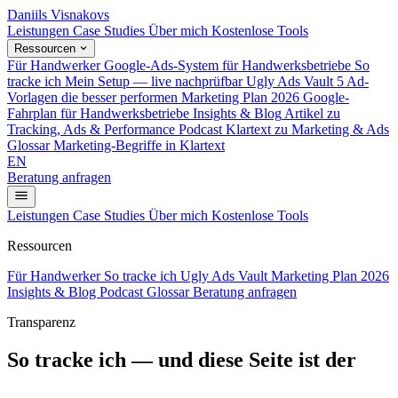
Daniils Visnakovs
Leistungen
Case Studies
Über mich
Kostenlose Tools
Ressourcen
Für Handwerker
Google-Ads-System für Handwerksbetriebe
So
tracke ich
Mein Setup — live nachprüfbar
Ugly Ads Vault
5 Ad-
Vorlagen die besser performen
Marketing Plan 2026
Google-
Fahrplan für Handwerksbetriebe
Insights & Blog
Artikel zu
Tracking, Ads & Performance
Podcast
Klartext zu Marketing & Ads
Glossar
Marketing-Begriffe in Klartext
EN
Beratung anfragen
Leistungen
Case Studies
Über mich
Kostenlose Tools
Ressourcen
Für Handwerker
So tracke ich
Ugly Ads Vault
Marketing Plan 2026
Insights & Blog
Podcast
Glossar
Beratung anfragen
Transparenz
So tracke ich — und diese Seite ist der
Beweis