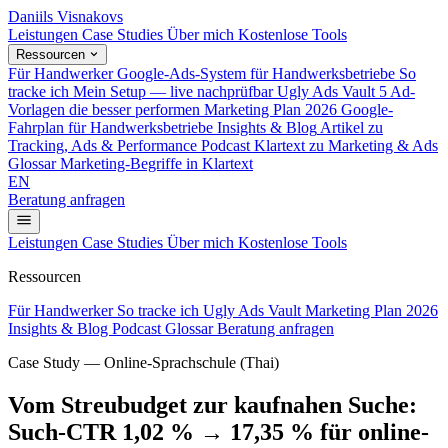
Daniils Visnakovs
Leistungen
Case Studies
Über mich
Kostenlose Tools
Ressourcen
Für Handwerker
Google-Ads-System für Handwerksbetriebe
So
tracke ich
Mein Setup — live nachprüfbar
Ugly Ads Vault
5 Ad-
Vorlagen die besser performen
Marketing Plan 2026
Google-
Fahrplan für Handwerksbetriebe
Insights & Blog
Artikel zu
Tracking, Ads & Performance
Podcast
Klartext zu Marketing & Ads
Glossar
Marketing-Begriffe in Klartext
EN
Beratung anfragen
Leistungen
Case Studies
Über mich
Kostenlose Tools
Ressourcen
Für Handwerker
So tracke ich
Ugly Ads Vault
Marketing Plan 2026
Insights & Blog
Podcast
Glossar
Beratung anfragen
Case Study — Online-Sprachschule (Thai)
Vom Streubudget zur kaufnahen Suche:
Such-CTR 1,02 % → 17,35 % für online-