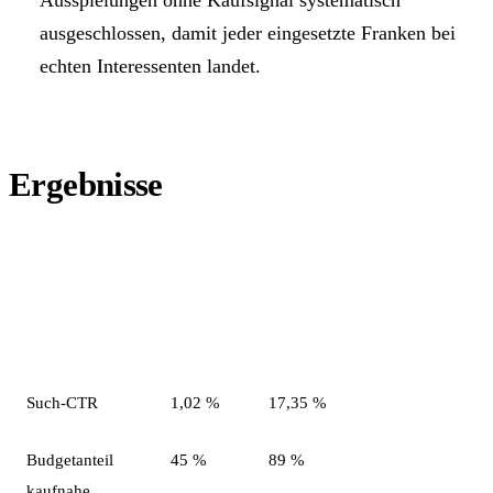
ausgeschlossen, damit jeder eingesetzte Franken bei
echten Interessenten landet.
Ergebnisse
Vorher
Nachher
Metrik
(1. HJ
(2. HJ
Veränderung
2023)
2023)
Such-CTR
1,02 %
17,35 %
≈ 17-fach
Budgetanteil
45 %
89 %
fast
kaufnahe
verdoppelt