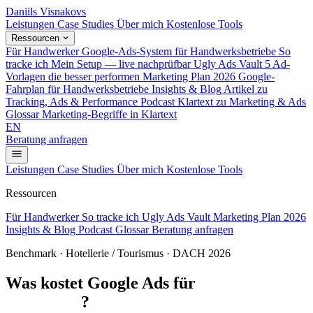
Daniils Visnakovs
Leistungen
Case Studies
Über mich
Kostenlose Tools
Ressourcen
Für Handwerker
Google-Ads-System für Handwerksbetriebe
So
tracke ich
Mein Setup — live nachprüfbar
Ugly Ads Vault
5 Ad-
Vorlagen die besser performen
Marketing Plan 2026
Google-
Fahrplan für Handwerksbetriebe
Insights & Blog
Artikel zu
Tracking, Ads & Performance
Podcast
Klartext zu Marketing & Ads
Glossar
Marketing-Begriffe in Klartext
EN
Beratung anfragen
Leistungen
Case Studies
Über mich
Kostenlose Tools
Ressourcen
Für Handwerker
So tracke ich
Ugly Ads Vault
Marketing Plan 2026
Insights & Blog
Podcast
Glossar
Beratung anfragen
Benchmark · Hotellerie / Tourismus · DACH 2026
Was kostet Google Ads für
Hotellerie /
Tourismus
?