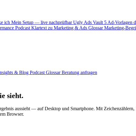
ke ich
Mein Setup — live nachprüfbar
Ugly Ads Vault
5 Ad-Vorlagen d
ormance
Podcast
Klartext zu Marketing & Ads
Glossar
Marketing-Begrif
Insights & Blog
Podcast
Glossar
Beratung anfragen
e sieht.
ergebnis aussieht — auf Desktop und Smartphone. Mit Zeichenzählern,
nem Browser.