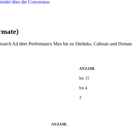
heidet über die Conversion
rmate)
Search Ad über Performance Max bis zu Sitelinks, Callouts und Demand
ANZAHL
bis 15
bis 4
2
ANZAHL