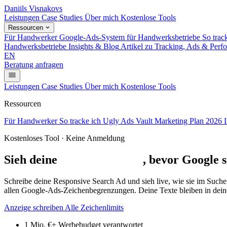
Daniils Visnakovs
Leistungen
Case Studies
Über mich
Kostenlose Tools
Ressourcen
Für Handwerker
Google-Ads-System für Handwerksbetriebe
So trac
Handwerksbetriebe
Insights & Blog
Artikel zu Tracking, Ads & Perf
EN
Beratung anfragen
Leistungen
Case Studies
Über mich
Kostenlose Tools
Ressourcen
Für Handwerker
So tracke ich
Ugly Ads Vault
Marketing Plan 2026
Kostenloses Tool · Keine Anmeldung
Sieh deine
Google-Anzeige
, bevor Google si
Schreibe deine Responsive Search Ad und sieh live, wie sie im Such
allen Google-Ads-Zeichenbegrenzungen.
Deine Texte bleiben in dei
Anzeige schreiben
Alle Zeichenlimits
1 Mio. €+
Werbebudget verantwortet