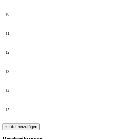
10
11
12
13
14
15
+ Titel hinzufügen
Beschreibungen