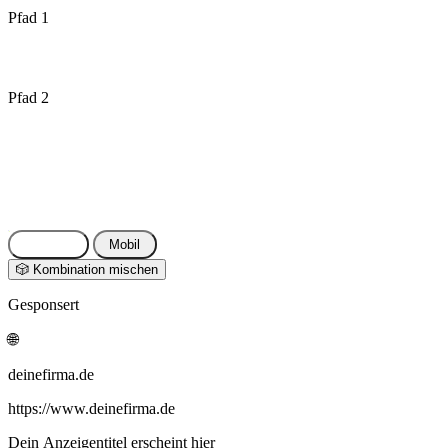
Pfad 1
Pfad 2
⬇ Als CSV exportieren
📋 Texte kopieren
🔗 Link teile
Desktop
Mobil
🎲 Kombination mischen
Gesponsert
🌐
deinefirma.de
https://www.deinefirma.de
Dein Anzeigentitel erscheint hier