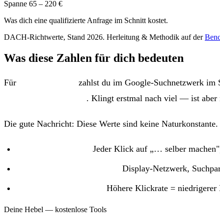
Spanne 65 – 220 €
Was dich eine qualifizierte Anfrage im Schnitt kostet.
DACH-Richtwerte, Stand 2026. Herleitung & Methodik auf der
Benc
Was diese Zahlen für dich bedeuten
Für
B2B / Software
zahlst du im Google-Suchnetzwerk im 
qualifizierter Anfrage
. Klingt erstmal nach viel — ist aber
Die gute Nachricht: Diese Werte sind keine Naturkonstante. 
Streuverluste raus:
Jeder Klick auf „… selber machen"
Konto-Einstellungen fixen:
Display-Netzwerk, Suchpart
Bessere Anzeigentexte:
Höhere Klickrate = niedrigerer K
Deine Hebel — kostenlose Tools