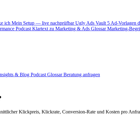
ke ich
Mein Setup — live nachprüfbar
Ugly Ads Vault
5 Ad-Vorlagen d
ormance
Podcast
Klartext zu Marketing & Ads
Glossar
Marketing-Begrif
Insights & Blog
Podcast
Glossar
Beratung anfragen
?
icher Klickpreis, Klickrate, Conversion-Rate und Kosten pro Anfrage 