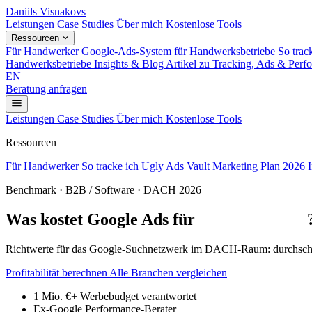
Daniils Visnakovs
Leistungen
Case Studies
Über mich
Kostenlose Tools
Ressourcen
Für Handwerker
Google-Ads-System für Handwerksbetriebe
So trac
Handwerksbetriebe
Insights & Blog
Artikel zu Tracking, Ads & Perf
EN
Beratung anfragen
Leistungen
Case Studies
Über mich
Kostenlose Tools
Ressourcen
Für Handwerker
So tracke ich
Ugly Ads Vault
Marketing Plan 2026
Benchmark · B2B / Software · DACH 2026
Was kostet Google Ads für
B2B / Software
Richtwerte für das Google-Suchnetzwerk im DACH-Raum: durchschnittl
Profitabilität berechnen
Alle Branchen vergleichen
1 Mio. €+
Werbebudget verantwortet
Ex-Google
Performance-Berater