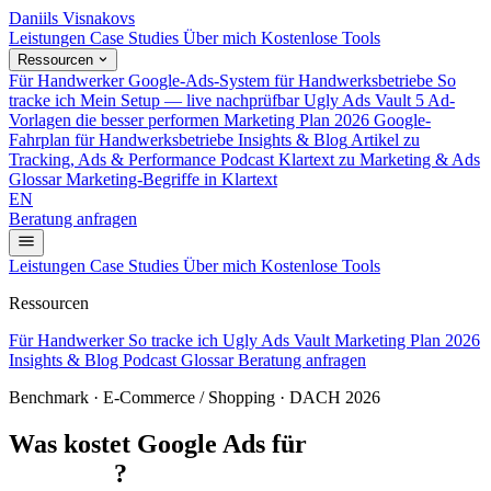
Daniils Visnakovs
Leistungen
Case Studies
Über mich
Kostenlose Tools
Ressourcen
Für Handwerker
Google-Ads-System für Handwerksbetriebe
So
tracke ich
Mein Setup — live nachprüfbar
Ugly Ads Vault
5 Ad-
Vorlagen die besser performen
Marketing Plan 2026
Google-
Fahrplan für Handwerksbetriebe
Insights & Blog
Artikel zu
Tracking, Ads & Performance
Podcast
Klartext zu Marketing & Ads
Glossar
Marketing-Begriffe in Klartext
EN
Beratung anfragen
Leistungen
Case Studies
Über mich
Kostenlose Tools
Ressourcen
Für Handwerker
So tracke ich
Ugly Ads Vault
Marketing Plan 2026
Insights & Blog
Podcast
Glossar
Beratung anfragen
Benchmark · E-Commerce / Shopping · DACH 2026
Was kostet Google Ads für
E-Commerce /
Shopping
?