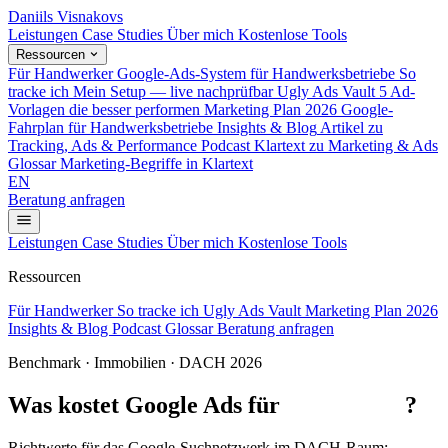
Daniils Visnakovs
Leistungen
Case Studies
Über mich
Kostenlose Tools
Ressourcen
Für Handwerker
Google-Ads-System für Handwerksbetriebe
So
tracke ich
Mein Setup — live nachprüfbar
Ugly Ads Vault
5 Ad-
Vorlagen die besser performen
Marketing Plan 2026
Google-
Fahrplan für Handwerksbetriebe
Insights & Blog
Artikel zu
Tracking, Ads & Performance
Podcast
Klartext zu Marketing & Ads
Glossar
Marketing-Begriffe in Klartext
EN
Beratung anfragen
Leistungen
Case Studies
Über mich
Kostenlose Tools
Ressourcen
Für Handwerker
So tracke ich
Ugly Ads Vault
Marketing Plan 2026
Insights & Blog
Podcast
Glossar
Beratung anfragen
Benchmark · Immobilien · DACH 2026
Was kostet Google Ads für
Immobilien
?
Richtwerte für das Google-Suchnetzwerk im DACH-Raum: