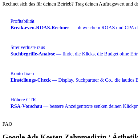
Rechnet sich das für deinen Betrieb? Trag deinen Auftragswert un
Profitabilität
Break-even-ROAS-Rechner
— ab welchem ROAS und CPA du 
Streuverluste raus
Suchbegriffe-Analyse
— findet die Klicks, die Budget ohne Ert
Konto fixen
Einstellungs-Check
— Display, Suchpartner & Co., die lautlos 
Höhere CTR
RSA-Vorschau
— bessere Anzeigentexte senken deinen Klickpr
FAQ
Google Ads Kosten Zahnmedizin / Ästheti