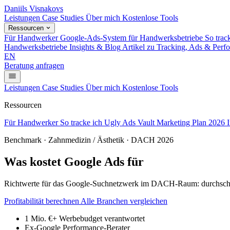
Daniils Visnakovs
Leistungen
Case Studies
Über mich
Kostenlose Tools
Ressourcen
Für Handwerker
Google-Ads-System für Handwerksbetriebe
So trac
Handwerksbetriebe
Insights & Blog
Artikel zu Tracking, Ads & Perf
EN
Beratung anfragen
Leistungen
Case Studies
Über mich
Kostenlose Tools
Ressourcen
Für Handwerker
So tracke ich
Ugly Ads Vault
Marketing Plan 2026
Benchmark · Zahnmedizin / Ästhetik · DACH 2026
Was kostet Google Ads für
Zahnmedizin / 
Richtwerte für das Google-Suchnetzwerk im DACH-Raum: durchschnittl
Profitabilität berechnen
Alle Branchen vergleichen
1 Mio. €+
Werbebudget verantwortet
Ex-Google
Performance-Berater