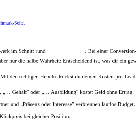
hmark-Seite
.
werk im Schnitt rund
3,20 € pro Klick
. Bei einer Conversio
 aber nur die halbe Wahrheit: Entscheidend ist, was dir ein ge
Mit den richtigen Hebeln drückst du deinen Kosten-pro-Lead o
, „… Gehalt" oder „… Ausbildung" kostet Geld ohne Ertrag.
ner und „Präsenz oder Interesse" verbrennen lautlos Budget.
lickpreis bei gleicher Position.