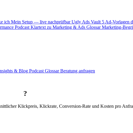
ke ich
Mein Setup — live nachprüfbar
Ugly Ads Vault
5 Ad-Vorlagen d
ormance
Podcast
Klartext zu Marketing & Ads
Glossar
Marketing-Begrif
Insights & Blog
Podcast
Glossar
Beratung anfragen
Ästhetik
?
icher Klickpreis, Klickrate, Conversion-Rate und Kosten pro Anfrage 