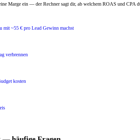
d deine Marge ein — der Rechner sagt dir, ab welchem ROAS und CPA 
mit ~55 € pro Lead Gewinn machst
rag verbrennen
Budget kosten
eis
k — häufige Fragen