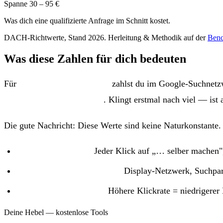
Spanne 30 – 95 €
Was dich eine qualifizierte Anfrage im Schnitt kostet.
DACH-Richtwerte, Stand 2026. Herleitung & Methodik auf der
Benc
Was diese Zahlen für dich bedeuten
Für
Zahnmedizin / Ästhetik
zahlst du im Google-Suchnetz
pro qualifizierter Anfrage
. Klingt erstmal nach viel — ist
Die gute Nachricht: Diese Werte sind keine Naturkonstante. 
Streuverluste raus:
Jeder Klick auf „… selber machen"
Konto-Einstellungen fixen:
Display-Netzwerk, Suchpart
Bessere Anzeigentexte:
Höhere Klickrate = niedrigerer K
Deine Hebel — kostenlose Tools