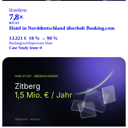
Hotellerie
7,8×
ROAS
Hotel in Norddeutschland überholt Booking.com
13.321 €
10 % → 90 %
Buchungswert
Impression Share
Case Study lesen