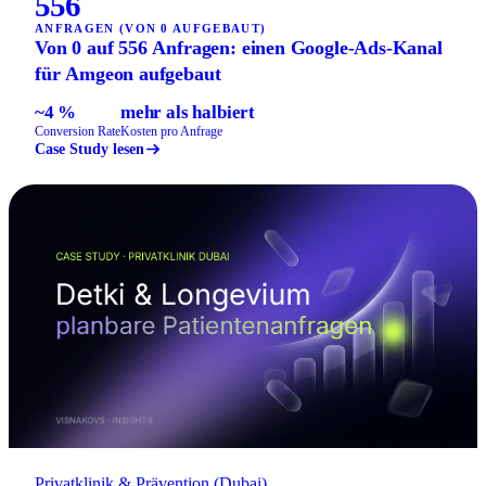
556
ANFRAGEN (VON 0 AUFGEBAUT)
Von 0 auf 556 Anfragen: einen Google-Ads-Kanal
für Amgeon aufgebaut
~4 %
mehr als halbiert
Conversion Rate
Kosten pro Anfrage
Case Study lesen
Privatklinik & Prävention (Dubai)