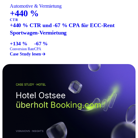
Automotive & Vermietung
+440 %
CTR
+440 % CTR und -67 % CPA für ECC-Rent
Sportwagen-Vermietung
+134 %
-67 %
Conversion Rate
CPA
Case Study lesen