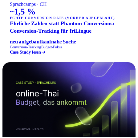
Sprachcamps · CH
~1,5 %
ECHTE CONVERSION RATE (VORHER AUFGEBLÄHT)
Ehrliche Zahlen statt Phantom-Conversions:
Conversion-Tracking für friLingue
neu aufgebaut
kaufnahe Suche
Conversion-Tracking
Budget-Fokus
Case Study lesen