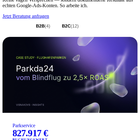
echten Google-Ads-Konten. So arbeite ich.
Jetzt Beratung anfragen
Alle
(16)
B2B
(4)
B2C
(12)
(12)
(2)
(3)
(4)
(3)
Parkservice
827.917 €
BUCHUNGSWERT