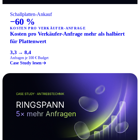
Schallplatten-Ankauf
−60 %
KOSTEN PRO VERKÄUFER-ANFRAGE
Kosten pro Verkäufer-Anfrage mehr als halbiert
für Plattenwert
3,3 → 8,4
Anfragen je 100 € Budget
Case Study lesen