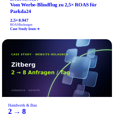
Vom Werbe-Blindflug zu 2,5× ROAS für
Parkda24
2,5×
8.947
ROAS
Buchungen
Case Study lesen
Handwerk & Bau
2 → 8