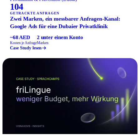
104
GETRACKTE ANFRAGEN
Zwei Marken, ein messbarer Anfragen-Kanal:
Google Ads für eine Dubaier Privatklinik
~68 AED
2 unter einem Konto
Kosten je Anfrage
Marken
Case Study lesen