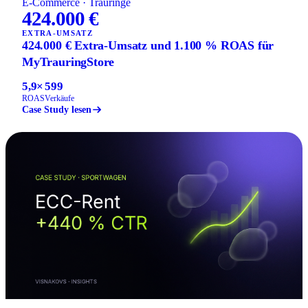
E-Commerce · Trauringe
424.000 €
EXTRA-UMSATZ
424.000 € Extra-Umsatz und 1.100 % ROAS für
MyTrauringStore
5,9×
599
ROAS
Verkäufe
Case Study lesen