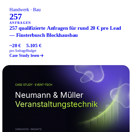
Handwerk · Bau
257
ANFRAGEN
257 qualifizierte Anfragen für rund 20 € pro Lead
— Finsterbusch Blockhausbau
~20 €
5.105 €
pro Anfrage
Budget
Case Study lesen