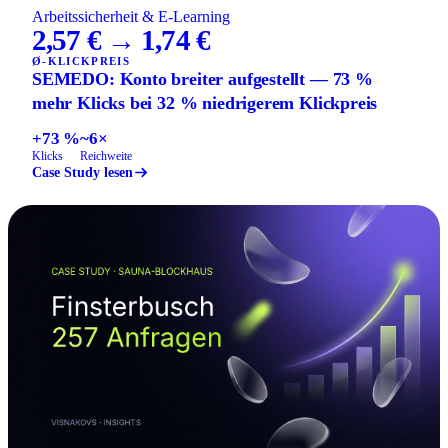
Arbeitssicherheit & E-Learning
2,57 € → 1,74 €
Ø-KLICKPREIS
SEMEDO: Konto breiter aufgestellt — 73 %
mehr Klicks bei 32 % niedrigerem Klickpreis
+73 %
~6×
Klicks
Reichweite
Case Study lesen