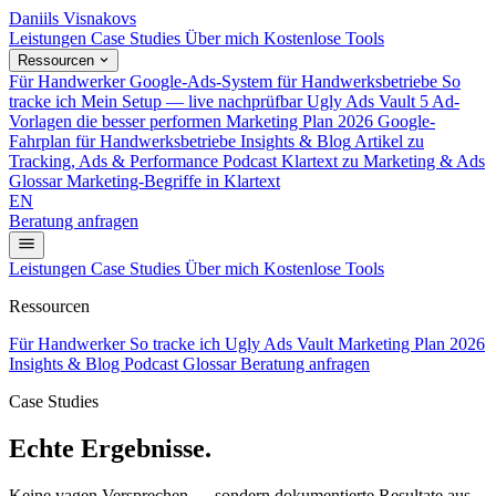
Daniils Visnakovs
Leistungen
Case Studies
Über mich
Kostenlose Tools
Ressourcen
Für Handwerker
Google-Ads-System für Handwerksbetriebe
So
tracke ich
Mein Setup — live nachprüfbar
Ugly Ads Vault
5 Ad-
Vorlagen die besser performen
Marketing Plan 2026
Google-
Fahrplan für Handwerksbetriebe
Insights & Blog
Artikel zu
Tracking, Ads & Performance
Podcast
Klartext zu Marketing & Ads
Glossar
Marketing-Begriffe in Klartext
EN
Beratung anfragen
Leistungen
Case Studies
Über mich
Kostenlose Tools
Ressourcen
Für Handwerker
So tracke ich
Ugly Ads Vault
Marketing Plan 2026
Insights & Blog
Podcast
Glossar
Beratung anfragen
Case Studies
Echte Ergebnisse.
Echte Zahlen.
Keine vagen Versprechen — sondern dokumentierte Resultate aus