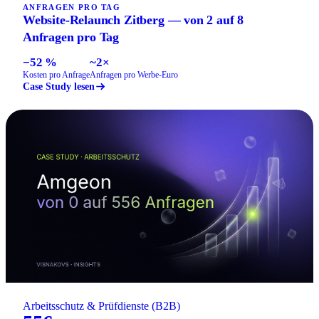
ANFRAGEN PRO TAG
Website-Relaunch Zitberg — von 2 auf 8
Anfragen pro Tag
−52 %
~2×
Kosten pro Anfrage
Anfragen pro Werbe-Euro
Case Study lesen
Arbeitsschutz & Prüfdienste (B2B)