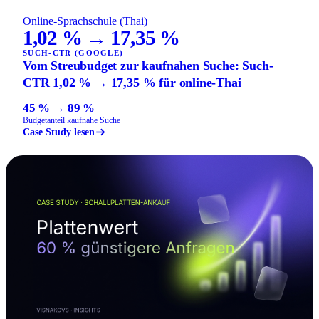
Online-Sprachschule (Thai)
1,02 % → 17,35 %
SUCH-CTR (GOOGLE)
Vom Streubudget zur kaufnahen Suche: Such-
CTR 1,02 % → 17,35 % für online-Thai
45 % → 89 %
Budgetanteil kaufnahe Suche
Case Study lesen