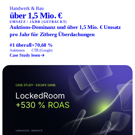
Handwerk & Bau
über 1,5 Mio. €
UMSATZ / JAHR (GETRACKT)
Auktions-Dominanz und über 1,5 Mio. € Umsatz
pro Jahr für Zitberg Überdachungen
#1 überall
+70,68 %
Auktionen
CTR (Google)
Case Study lesen