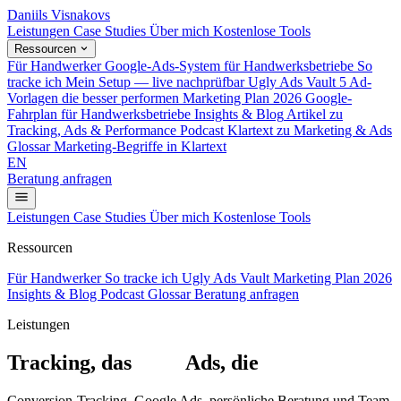
Daniils Visnakovs
Leistungen
Case Studies
Über mich
Kostenlose Tools
Ressourcen
Für Handwerker
Google-Ads-System für Handwerksbetriebe
So
tracke ich
Mein Setup — live nachprüfbar
Ugly Ads Vault
5 Ad-
Vorlagen die besser performen
Marketing Plan 2026
Google-
Fahrplan für Handwerksbetriebe
Insights & Blog
Artikel zu
Tracking, Ads & Performance
Podcast
Klartext zu Marketing & Ads
Glossar
Marketing-Begriffe in Klartext
EN
Beratung anfragen
Leistungen
Case Studies
Über mich
Kostenlose Tools
Ressourcen
Für Handwerker
So tracke ich
Ugly Ads Vault
Marketing Plan 2026
Insights & Blog
Podcast
Glossar
Beratung anfragen
Leistungen
Tracking, das
sitzt.
Ads, die
liefern.
Conversion-Tracking, Google Ads, persönliche Beratung und Team-