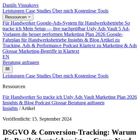
Daniils Visnakovs
Leistungen
Case Studies
Über mich
Kostenlose Tools
Ressourcen
Für Handwerker
Google-Ads-System für Handwerksbetriebe
So
tracke ich
Mein Setup — live nachprüfbar
Ugly Ads Vault
5 Ad-
Vorlagen die besser performen
Marketing Plan 2026
Google-
Fahrplan für Handwerksbetriebe
Insights & Blog
Artikel zu
Tracking, Ads & Performance
Podcast
Klartext zu Marketing & Ads
Glossar
Marketing-Begriffe in Klartext
EN
Beratung anfragen
Leistungen
Case Studies
Über mich
Kostenlose Tools
Ressourcen
Für Handwerker
So tracke ich
Ugly Ads Vault
Marketing Plan 2026
Insights & Blog
Podcast
Glossar
Beratung anfragen
Insights
/
Artikel
Veröffentlicht: 15. September 2024
DSGVO & Conversion-Tracking: Warum