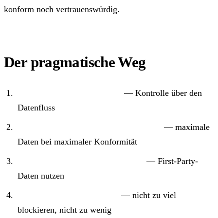
konform noch vertrauenswürdig.
Der pragmatische Weg
Server-Side GTM aufsetzen
— Kontrolle über den
Datenfluss
Consent Mode v2 mit Advanced Mode
— maximale
Daten bei maximaler Konformität
Enhanced Conversions aktivieren
— First-Party-
Daten nutzen
CMP sauber konfigurieren
— nicht zu viel
blockieren, nicht zu wenig