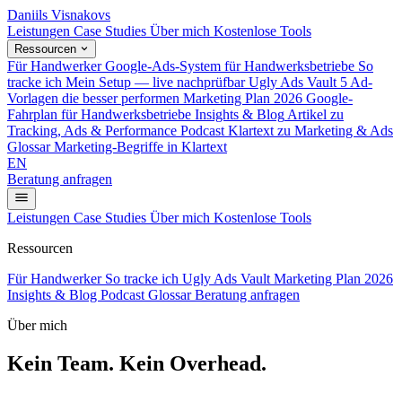
Daniils Visnakovs
Leistungen
Case Studies
Über mich
Kostenlose Tools
Ressourcen
Für Handwerker
Google-Ads-System für Handwerksbetriebe
So
tracke ich
Mein Setup — live nachprüfbar
Ugly Ads Vault
5 Ad-
Vorlagen die besser performen
Marketing Plan 2026
Google-
Fahrplan für Handwerksbetriebe
Insights & Blog
Artikel zu
Tracking, Ads & Performance
Podcast
Klartext zu Marketing & Ads
Glossar
Marketing-Begriffe in Klartext
EN
Beratung anfragen
Leistungen
Case Studies
Über mich
Kostenlose Tools
Ressourcen
Für Handwerker
So tracke ich
Ugly Ads Vault
Marketing Plan 2026
Insights & Blog
Podcast
Glossar
Beratung anfragen
Über mich
Kein Team. Kein Overhead.
Nur
Ergebnisse.