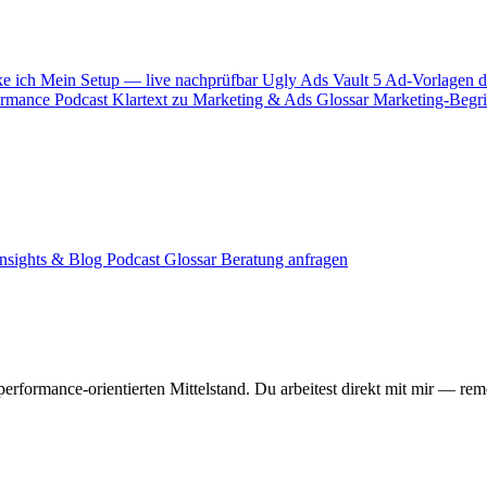
ke ich
Mein Setup — live nachprüfbar
Ugly Ads Vault
5 Ad-Vorlagen d
ormance
Podcast
Klartext zu Marketing & Ads
Glossar
Marketing-Begrif
Insights & Blog
Podcast
Glossar
Beratung anfragen
erformance-orientierten Mittelstand. Du arbeitest direkt mit mir — r