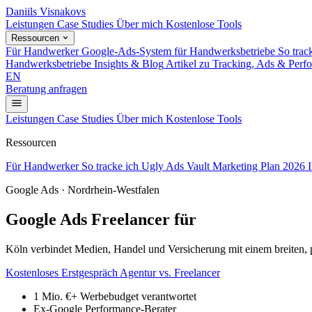
Daniils Visnakovs
Leistungen
Case Studies
Über mich
Kostenlose Tools
Ressourcen
Für Handwerker
Google-Ads-System für Handwerksbetriebe
So trac
Handwerksbetriebe
Insights & Blog
Artikel zu Tracking, Ads & Perf
EN
Beratung anfragen
Leistungen
Case Studies
Über mich
Kostenlose Tools
Ressourcen
Für Handwerker
So tracke ich
Ugly Ads Vault
Marketing Plan 2026
Google Ads · Nordrhein-Westfalen
Google Ads Freelancer für
Köln
Köln verbindet Medien, Handel und Versicherung mit einem breiten, p
Kostenloses Erstgespräch
Agentur vs. Freelancer
1 Mio. €+
Werbebudget verantwortet
Ex-Google
Performance-Berater