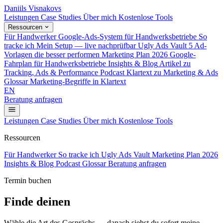
Daniils Visnakovs
Leistungen
Case Studies
Über mich
Kostenlose Tools
Ressourcen
Für Handwerker
Google-Ads-System für Handwerksbetriebe
So
tracke ich
Mein Setup — live nachprüfbar
Ugly Ads Vault
5 Ad-
Vorlagen die besser performen
Marketing Plan 2026
Google-
Fahrplan für Handwerksbetriebe
Insights & Blog
Artikel zu
Tracking, Ads & Performance
Podcast
Klartext zu Marketing & Ads
Glossar
Marketing-Begriffe in Klartext
EN
Beratung anfragen
Leistungen
Case Studies
Über mich
Kostenlose Tools
Ressourcen
Für Handwerker
So tracke ich
Ugly Ads Vault
Marketing Plan 2026
Insights & Blog
Podcast
Glossar
Beratung anfragen
Termin buchen
Finde deinen
Wunschtermin
Wähle die Art des Gesprächs — danach siehst du sofort meine