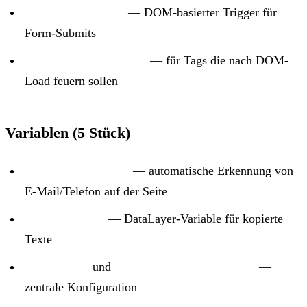
Formular gesendet
— DOM-basierter Trigger für
Form-Submits
PageView DOM Ready
— für Tags die nach DOM-
Load feuern sollen
Variablen (5 Stück)
User-Provided Data
— automatische Erkennung von
E-Mail/Telefon auf der Seite
Clipboard Text
— DataLayer-Variable für kopierte
Texte
GA4 Tag ID
und
Google Ads Conversion ID
—
zentrale Konfiguration