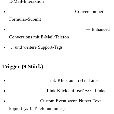
E-Mail-Interaktion
Google Ads Conversion: Lead
— Conversion bei
Formular-Submit
Google Ads User-Provided Data Event
— Enhanced
Conversions mit E-Mail/Telefon
… und weitere Support-Tags
Trigger (9 Stück)
Telefon geklickt
— Link-Klick auf
-Links
tel:
E-Mail geklickt
— Link-Klick auf
-Links
mailto:
Text kopiert
— Custom Event wenn Nutzer Text
kopiert (z.B. Telefonnummer)