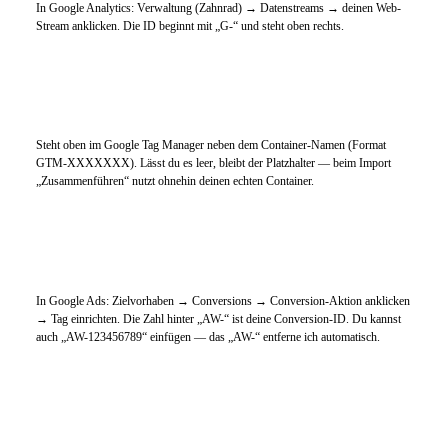
In Google Analytics: Verwaltung (Zahnrad) → Datenstreams → deinen Web-
Stream anklicken. Die ID beginnt mit „G-“ und steht oben rechts.
GTM Container-ID (optional)
Steht oben im Google Tag Manager neben dem Container-Namen (Format
GTM-XXXXXXX). Lässt du es leer, bleibt der Platzhalter — beim Import
„Zusammenführen“ nutzt ohnehin deinen echten Container.
Google Ads Conversion-ID
In Google Ads: Zielvorhaben → Conversions → Conversion-Aktion anklicken
→ Tag einrichten. Die Zahl hinter „AW-“ ist deine Conversion-ID. Du kannst
auch „AW-123456789“ einfügen — das „AW-“ entferne ich automatisch.
Conversion-Label (optional)