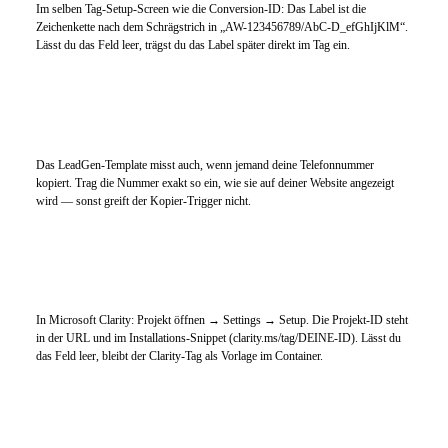
Im selben Tag-Setup-Screen wie die Conversion-ID: Das Label ist die
Zeichenkette nach dem Schrägstrich in „AW-123456789/AbC-D_efGhIjKlM“.
Lässt du das Feld leer, trägst du das Label später direkt im Tag ein.
Telefonnummer auf deiner Website (optional)
Das LeadGen-Template misst auch, wenn jemand deine Telefonnummer
kopiert. Trag die Nummer exakt so ein, wie sie auf deiner Website angezeigt
wird — sonst greift der Kopier-Trigger nicht.
Microsoft Clarity Projekt-ID (optional)
In Microsoft Clarity: Projekt öffnen → Settings → Setup. Die Projekt-ID steht
in der URL und im Installations-Snippet (clarity.ms/tag/DEINE-ID). Lässt du
das Feld leer, bleibt der Clarity-Tag als Vorlage im Container.
Deine Domain (optional)