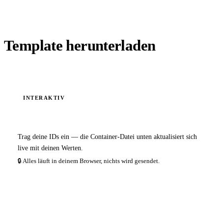
Template herunterladen
INTERAKTIV
Template personalisieren & herunterladen
Trag deine IDs ein — die Container-Datei unten aktualisiert sich
live mit deinen Werten.
🔒 Alles läuft in deinem Browser, nichts wird gesendet.
GA4 Measurement-ID
*