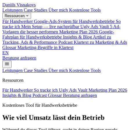
Daniils Visnakovs
Leistungen
Case Studies
Über mich
Kostenlose Tools
Ressourcen
Für Handwerker
Google-Ads-System für Handwerksbetriebe
So
tracke ich
Mein Setup — live nachprüfbar
Ugly Ads Vault
5 Ad-
Vorlagen die besser performen
Marketing Plan 2026
Google-
Fahrplan für Handwerksbetriebe
Insights & Blog
Artikel zu
Tracking, Ads & Performance
Podcast
Klartext zu Marketing & Ads
Glossar
Marketing-Begriffe in Klartext
EN
Beratung anfragen
Leistungen
Case Studies
Über mich
Kostenlose Tools
Ressourcen
Für Handwerker
So tracke ich
Ugly Ads Vault
Marketing Plan 2026
Insights & Blog
Podcast
Glossar
Beratung anfragen
Kostenloses Tool für Handwerksbetriebe
Wie viel Umsatz lässt dein Betrieb
liegen?
Während du dieses Tool öffnest, sucht in deiner Region gerade