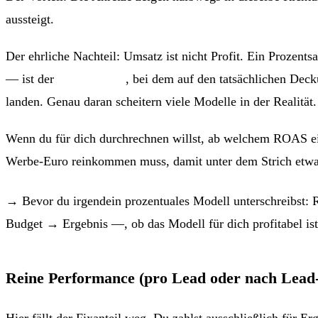
aussteigt.
Der ehrliche Nachteil: Umsatz ist nicht Profit. Ein Prozen
— ist der
Profit-Share
, bei dem auf den tatsächlichen Dec
landen. Genau daran scheitern viele Modelle in der Realität.
Wenn du für dich durchrechnen willst, ab welchem ROAS ein
Werbe-Euro reinkommen muss, damit unter dem Strich etwas
→ Bevor du irgendein prozentuales Modell unterschreibst: 
Budget → Ergebnis —, ob das Modell für dich profitabel ist 
Reine Performance (pro Lead oder nach Lead
Hier fällt der Fixanteil weg. Du zahlst ausschließlich für 