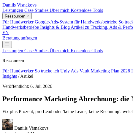
Daniils Visnakovs
Leistungen
Case Studies
Über mich
Kostenlose Tools
Ressourcen
Für Handwerker
Google-Ads-System für Handwerksbetriebe
So trac
Handwerksbetriebe
Insights & Blog
Artikel zu Tracking, Ads & Perf
EN
Beratung anfragen
Leistungen
Case Studies
Über mich
Kostenlose Tools
Ressourcen
Für Handwerker
So tracke ich
Ugly Ads Vault
Marketing Plan 2026
Insights
/
Artikel
Veröffentlicht: 6. Juli 2026
Performance Marketing Abrechnung: die M
Fix plus Prozent, pro Lead oder 'keine Leads, keine Rechnung': wel
Daniils Visnakovs