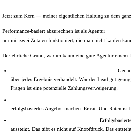
Jetzt zum Kern — meiner eigentlichen Haltung zu dem gan
Performance-basiert abzurechnen ist als Agentur
erst nach 
nur mit zwei Zutaten funktioniert, die man nicht kaufen ka
Der ehrliche Grund, warum kaum eine gute Agentur einem f
Kunden zahlen oft nicht oder diskutieren rum.
Genau 
über jedes Ergebnis verhandelt. War der Lead gut genu
Fragen ist eine potenzielle Zahlungsverweigerung.
Ohne Branchenerfahrung kalkuliert die Agentur blin
erfolgsbasiertes Angebot machen. Er rät. Und Raten ist 
Vertrauen ist die eigentliche Währung.
Erfolgsbasierte
aussteigt. Das gibt es nicht auf Knopfdruck. Das entsteh