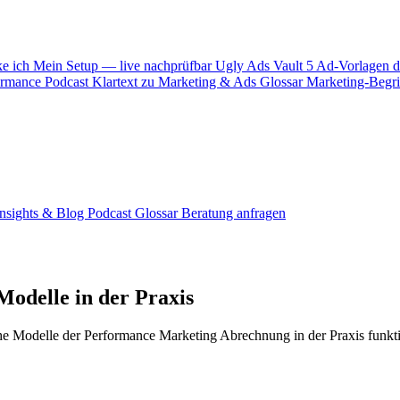
ke ich
Mein Setup — live nachprüfbar
Ugly Ads Vault
5 Ad-Vorlagen d
ormance
Podcast
Klartext zu Marketing & Ads
Glossar
Marketing-Begrif
Insights & Blog
Podcast
Glossar
Beratung anfragen
odelle in der Praxis
che Modelle der Performance Marketing Abrechnung in der Praxis funk