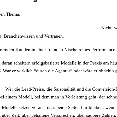
zen Thema.
tiefer Erfahrung in der Branche wirklich möglich
. Nicht, 
nn: Branchenwissen und Vertrauen.
remden Kunden in einer fremden Nische reines Performance a
daran scheitern erfolgsbasierte Modelle in der Praxis am hä
g? War er wirklich “durch die Agentur” oder wäre er ohnehin
d.
Wer die Lead-Preise, die Saisonalität und die Conversion-R
bei einem Modell, bei dem man in Vorleistung geht, der schne
 Modelle setzen voraus, dass beide Seiten fair bleiben, wenn
t über Zeit, über gehaltene Versprechen, über saubere Zahlen.