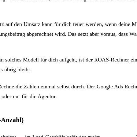
tsatz auf den Umsatz kann für dich teuer werden, wenn deine 
kungsbeitrag abgerechnet wird. Das setzt aber voraus, dass W
 solches Modell für dich aufgeht, ist der
ROAS-Rechner
ein
 übrig bleibt.
Rechne die Zahlen einmal selbst durch. Der
Google Ads Rech
oder nur für die Agentur.
-Anzahl)
Ergebnisse — im Lead-Geschäft heißt das meist
Pay per Lead
.