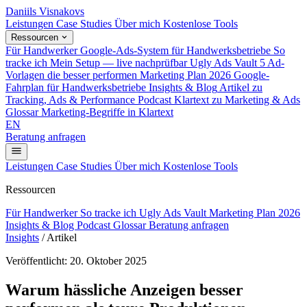
Daniils Visnakovs
Leistungen
Case Studies
Über mich
Kostenlose Tools
Ressourcen
Für Handwerker
Google-Ads-System für Handwerksbetriebe
So
tracke ich
Mein Setup — live nachprüfbar
Ugly Ads Vault
5 Ad-
Vorlagen die besser performen
Marketing Plan 2026
Google-
Fahrplan für Handwerksbetriebe
Insights & Blog
Artikel zu
Tracking, Ads & Performance
Podcast
Klartext zu Marketing & Ads
Glossar
Marketing-Begriffe in Klartext
EN
Beratung anfragen
Leistungen
Case Studies
Über mich
Kostenlose Tools
Ressourcen
Für Handwerker
So tracke ich
Ugly Ads Vault
Marketing Plan 2026
Insights & Blog
Podcast
Glossar
Beratung anfragen
Insights
/
Artikel
Veröffentlicht: 20. Oktober 2025
Warum hässliche Anzeigen besser