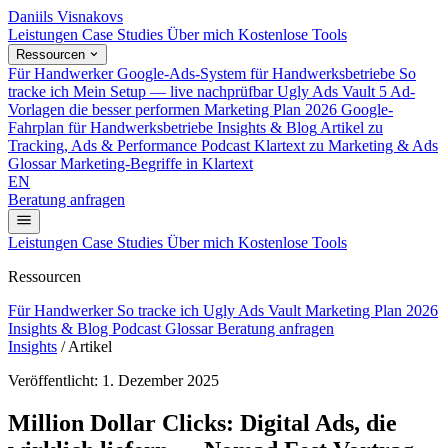
Daniils Visnakovs
Leistungen
Case Studies
Über mich
Kostenlose Tools
Ressourcen
Für Handwerker
Google-Ads-System für Handwerksbetriebe
So
tracke ich
Mein Setup — live nachprüfbar
Ugly Ads Vault
5 Ad-
Vorlagen die besser performen
Marketing Plan 2026
Google-
Fahrplan für Handwerksbetriebe
Insights & Blog
Artikel zu
Tracking, Ads & Performance
Podcast
Klartext zu Marketing & Ads
Glossar
Marketing-Begriffe in Klartext
EN
Beratung anfragen
Leistungen
Case Studies
Über mich
Kostenlose Tools
Ressourcen
Für Handwerker
So tracke ich
Ugly Ads Vault
Marketing Plan 2026
Insights & Blog
Podcast
Glossar
Beratung anfragen
Insights
/
Artikel
Veröffentlicht: 1. Dezember 2025
Million Dollar Clicks: Digital Ads, die