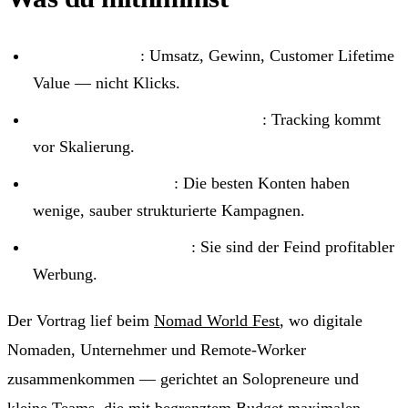
Miss, was zählt
: Umsatz, Gewinn, Customer Lifetime
Value — nicht Klicks.
Erst die Daten, dann das Budget
: Tracking kommt
vor Skalierung.
Einfachheit gewinnt
: Die besten Konten haben
wenige, sauber strukturierte Kampagnen.
Teste deine Annahmen
: Sie sind der Feind profitabler
Werbung.
Der Vortrag lief beim
Nomad World Fest
, wo digitale
Nomaden, Unternehmer und Remote-Worker
zusammenkommen — gerichtet an Solopreneure und
kleine Teams, die mit begrenztem Budget maximalen