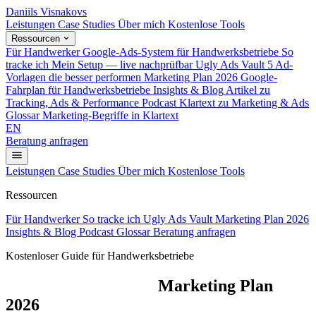
Daniils Visnakovs
Leistungen
Case Studies
Über mich
Kostenlose Tools
Ressourcen
Für Handwerker
Google-Ads-System für Handwerksbetriebe
So
tracke ich
Mein Setup — live nachprüfbar
Ugly Ads Vault
5 Ad-
Vorlagen die besser performen
Marketing Plan 2026
Google-
Fahrplan für Handwerksbetriebe
Insights & Blog
Artikel zu
Tracking, Ads & Performance
Podcast
Klartext zu Marketing & Ads
Glossar
Marketing-Begriffe in Klartext
EN
Beratung anfragen
Leistungen
Case Studies
Über mich
Kostenlose Tools
Ressourcen
Für Handwerker
So tracke ich
Ugly Ads Vault
Marketing Plan 2026
Insights & Blog
Podcast
Glossar
Beratung anfragen
Kostenloser Guide für Handwerksbetriebe
Google Handwerker
Marketing Plan
2026