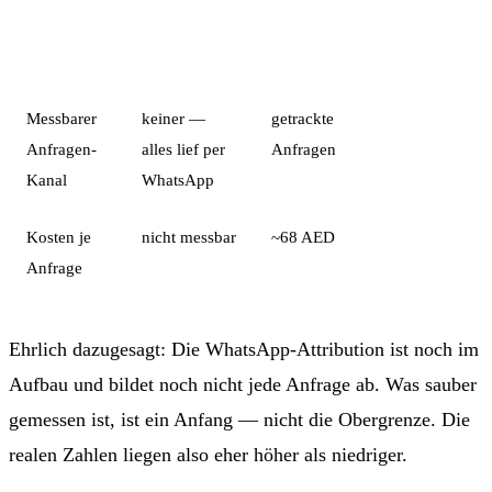
Kennzahl
Vorher
Nachher
Veränderung
Messbarer
keiner —
getrackte
von 0
Anfragen-
alles lief per
Anfragen
aufgebaut
Kanal
WhatsApp
Kosten je
nicht messbar
~68 AED
jetzt planbar
Anfrage
Ehrlich dazugesagt: Die WhatsApp-Attribution ist noch im
Aufbau und bildet noch nicht jede Anfrage ab. Was sauber
gemessen ist, ist ein Anfang — nicht die Obergrenze. Die
realen Zahlen liegen also eher höher als niedriger.