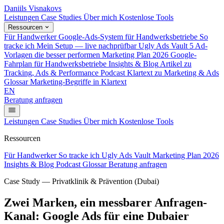
Daniils Visnakovs
Leistungen
Case Studies
Über mich
Kostenlose Tools
Ressourcen
Für Handwerker
Google-Ads-System für Handwerksbetriebe
So
tracke ich
Mein Setup — live nachprüfbar
Ugly Ads Vault
5 Ad-
Vorlagen die besser performen
Marketing Plan 2026
Google-
Fahrplan für Handwerksbetriebe
Insights & Blog
Artikel zu
Tracking, Ads & Performance
Podcast
Klartext zu Marketing & Ads
Glossar
Marketing-Begriffe in Klartext
EN
Beratung anfragen
Leistungen
Case Studies
Über mich
Kostenlose Tools
Ressourcen
Für Handwerker
So tracke ich
Ugly Ads Vault
Marketing Plan 2026
Insights & Blog
Podcast
Glossar
Beratung anfragen
Case Study — Privatklinik & Prävention (Dubai)
Zwei Marken, ein messbarer Anfragen-
Kanal: Google Ads für eine Dubaier